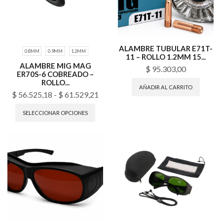
ALAMBRE TUBULAR E71T-
0.8MM
0.9MM
1.2MM
11 – ROLLO 1.2MM 15...
ALAMBRE MIG MAG
$
95.303,00
ER70S-6 COBREADO –
ROLLO...
AÑADIR AL CARRITO
$
56.525,18
-
$
61.529,21
SELECCIONAR OPCIONES