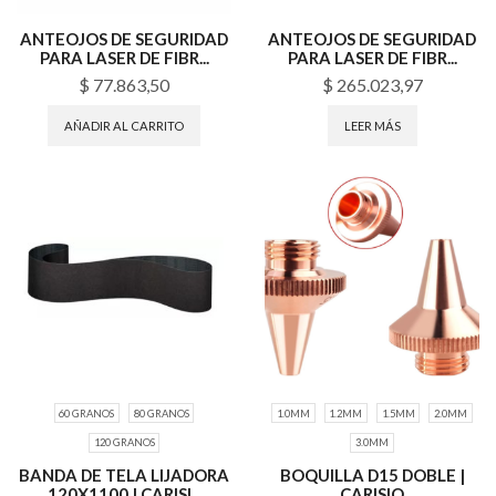
ANTEOJOS DE SEGURIDAD
ANTEOJOS DE SEGURIDAD
PARA LASER DE FIBR...
PARA LASER DE FIBR...
$
77.863,50
$
265.023,97
AÑADIR AL CARRITO
LEER MÁS
60 GRANOS
80 GRANOS
1.0MM
1.2MM
1.5MM
2.0MM
120 GRANOS
3.0MM
BANDA DE TELA LIJADORA
BOQUILLA D15 DOBLE |
120X1100 | CARISI...
CARISIO