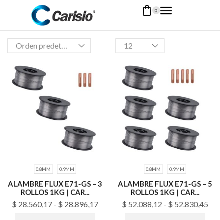
0
0.8MM
0.9MM
0.8MM
0.9MM
ALAMBRE FLUX E71-GS – 3
ALAMBRE FLUX E71-GS – 5
ROLLOS 1KG | CAR...
ROLLOS 1KG | CAR...
$
28.560,17
-
$
28.896,17
$
52.088,12
-
$
52.830,45