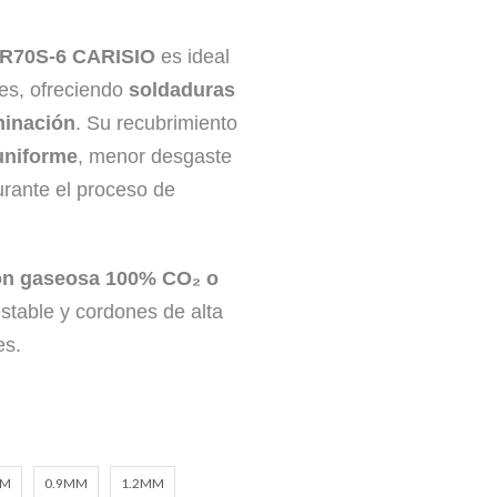
ER70S-6 CARISIO
es ideal
les, ofreciendo
soldaduras
minación
. Su recubrimiento
uniforme
, menor desgaste
rante el proceso de
ón gaseosa 100% CO₂ o
stable y cordones de alta
es.
MM
0.9MM
1.2MM