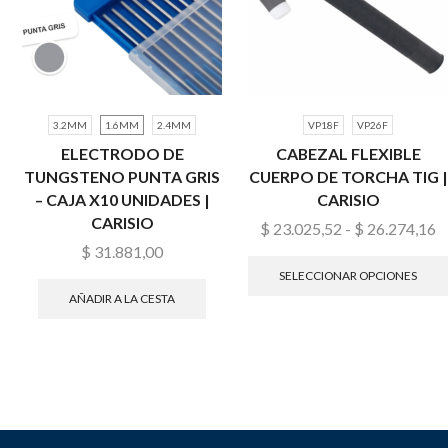
3.2MM
1.6MM
2.4MM
VP18F
VP26F
ELECTRODO DE
CABEZAL FLEXIBLE
TUNGSTENO PUNTA GRIS
CUERPO DE TORCHA TIG |
– CAJA X10 UNIDADES |
CARISIO
CARISIO
$
23.025,52
-
$
26.274,16
$
31.881,00
SELECCIONAR OPCIONES
AÑADIR A LA CESTA