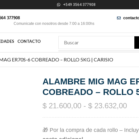
+549 3564 377908
564 377908
contact
Comunicate con nosotros desde 7:00 a 16:00hs
EDADES
CONTACTO
AG ER70S-6 COBREADO – ROLLO 5KG | CARISIO
ALAMBRE MIG MAG ER
COBREADO – ROLLO 5
$
21.600,00
-
$
23.632,00
🎁 Por la compra de cada rollo – Inclu