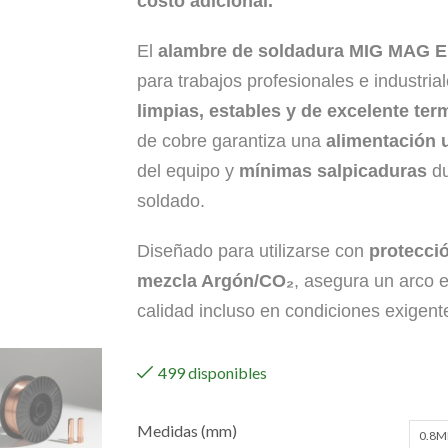
costo adicional.
El
alambre de soldadura MIG MAG 
para trabajos profesionales e industria
limpias, estables y de excelente ter
de cobre garantiza una
alimentación 
del equipo y
mínimas salpicaduras
du
soldado.
Diseñado para utilizarse con
protecci
mezcla Argón/CO₂
, asegura un arco e
calidad incluso en condiciones exigent
499 disponibles
Medidas (mm)
0.8