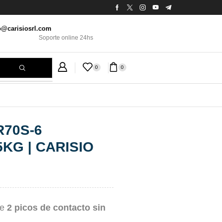
o@carisiosrl.com
Soporte online 24hs
0
0
70S-6
KG | CARISIO
ye
2 picos de contacto sin