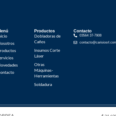
Menú
Productos
Contacto
nicio
Dobladoras de
03564 37-7908
Caños
contacto@carisiosrl.co
osotros
Insumos Corte
roductos
Láser
ervicios
Otras
ovedades
Máquinas-
ontacto
Herramientas
Soldadura
risio 2024 © Desarrollado por Estudio Rocha & Asociad
$
21.60