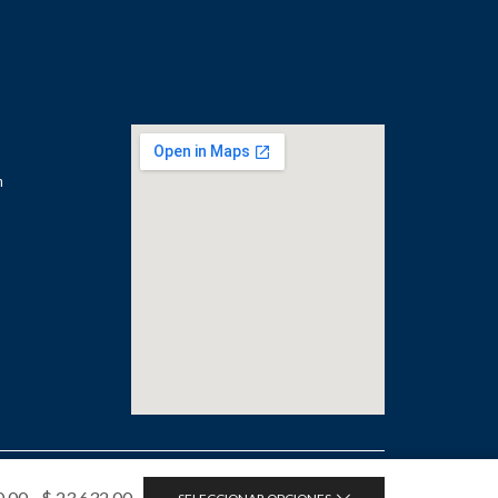
m
os.
0,00
-
$
23.632,00