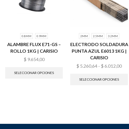
0.8MM
0.9MM
2MM
2.5MM
3.2MM
ALAMBRE FLUX E71-GS –
ELECTRODO SOLDADURA
ROLLO 1KG | CARISIO
PUNTA AZUL E6013 1KG |
CARISIO
$
9.654,00
$
5.260,64
-
$
6.012,00
SELECCIONAR OPCIONES
SELECCIONAR OPCIONES