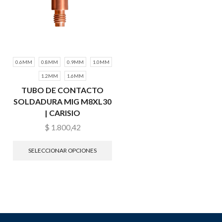
0.6MM
0.8MM
0.9MM
1.0MM
1.2MM
1.6MM
TUBO DE CONTACTO
SOLDADURA MIG M8XL30
| CARISIO
$
1.800,42
SELECCIONAR OPCIONES