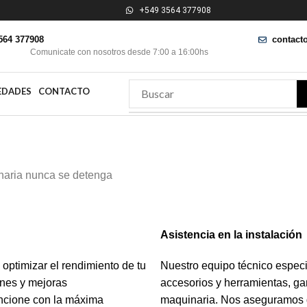
+549 3564 377908
564 377908
contact
Comunicate con nosotros desde 7:00 a 16:00hs
EDADES
CONTACTO
inaria nunca se detenga
Asistencia en la instalació
optimizar el rendimiento de tu
Nuestro equipo técnico especi
ones y mejoras
accesorios y herramientas, gar
ncione con la máxima
maquinaria. Nos aseguramos