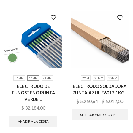
3.2MM
1.6MM
2.4MM
2MM
2.5MM
3.2MM
ELECTRODO DE
ELECTRODO SOLDADURA
TUNGSTENO PUNTA
PUNTA AZUL E6013 1KG...
VERDE ̵...
$
5.260,64
-
$
6.012,00
$
32.184,00
SELECCIONAR OPCIONES
AÑADIR A LA CESTA