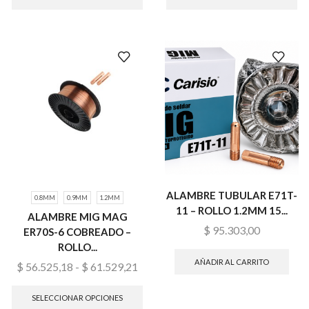
ALAMBRE TUBULAR E71T-
0.8MM
0.9MM
1.2MM
11 – ROLLO 1.2MM 15...
ALAMBRE MIG MAG
$
95.303,00
ER70S-6 COBREADO –
ROLLO...
AÑADIR AL CARRITO
$
56.525,18
-
$
61.529,21
SELECCIONAR OPCIONES