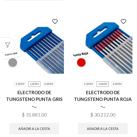
3.2MM
1.6MM
2.4MM
3.2MM
1.6MM
2.4MM
ELECTRODO DE
ELECTRODO DE
TUNGSTENO PUNTA GRIS
TUNGSTENO PUNTA ROJA
–...
–...
$
31.881,00
$
30.212,00
AÑADIR A LA CESTA
AÑADIR A LA CESTA