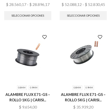
$
28.560,17
-
$
28.896,17
$
52.088,12
-
$
52.830,45
SELECCIONAR OPCIONES
SELECCIONAR OPCIONES
0.8MM
0.9MM
0.8MM
0.9MM
ALAMBRE FLUX E71-GS –
ALAMBRE FLUX E71-GS –
ROLLO 1KG | CARISI...
ROLLO 5KG | CARISI...
$
9.654,00
$
35.939,20