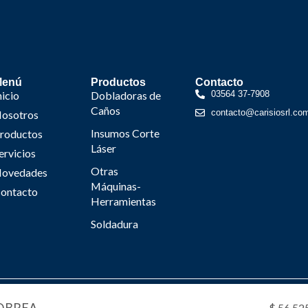
Menú
Productos
Contacto
nicio
Dobladoras de
03564 37-7908
Caños
contacto@carisiosrl.co
osotros
Insumos Corte
roductos
Láser
ervicios
Otras
ovedades
Máquinas-
ontacto
Herramientas
Soldadura
risio 2024 © Desarrollado por Estudio Rocha & Asociad
$
56.52