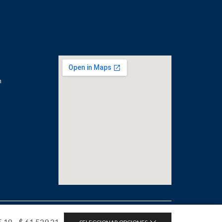
m
os.
5,18
-
$
61.529,21