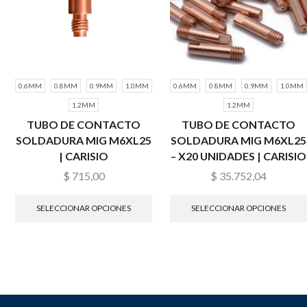
0.6MM
0.8MM
0.9MM
1.0MM
0.6MM
0.8MM
0.9MM
1.0MM
1.2MM
1.2MM
TUBO DE CONTACTO
TUBO DE CONTACTO
SOLDADURA MIG M6XL25
SOLDADURA MIG M6XL25
| CARISIO
– X20 UNIDADES | CARISIO
$
715,00
$
35.752,04
SELECCIONAR OPCIONES
SELECCIONAR OPCIONES