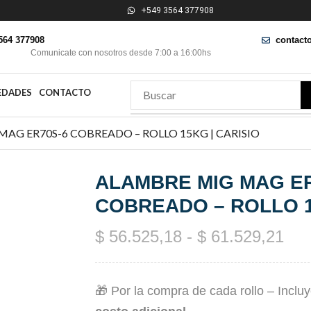
+549 3564 377908
564 377908
contact
Comunicate con nosotros desde 7:00 a 16:00hs
EDADES
CONTACTO
AG ER70S-6 COBREADO – ROLLO 15KG | CARISIO
ALAMBRE MIG MAG ER
COBREADO – ROLLO 1
$
56.525,18
-
$
61.529,21
🎁 Por la compra de cada rollo – Inclu