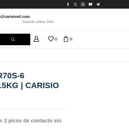
o@carisiosrl.com
Soporte online 24hs
0
0
70S-6
5KG | CARISIO
ye
2 picos de contacto sin