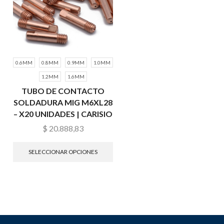
0.6MM
0.8MM
0.9MM
1.0MM
1.2MM
1.6MM
TUBO DE CONTACTO
SOLDADURA MIG M6XL28
– X20 UNIDADES | CARISIO
$
20.888,83
SELECCIONAR OPCIONES