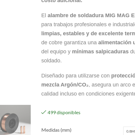
costo adicional.
El
alambre de soldadura MIG MAG 
para trabajos profesionales e industria
limpias, estables y de excelente ter
de cobre garantiza una
alimentación 
del equipo y
mínimas salpicaduras
du
soldado.
Diseñado para utilizarse con
protecci
mezcla Argón/CO₂
, asegura un arco e
calidad incluso en condiciones exigent
499 disponibles
Medidas (mm)
0.8