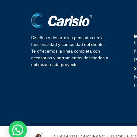
Diseños y desarrollos pensados en la
I
funcionalidad y comodidad del cliente.
N
Te ofrecemos la línea completa con
accesorios y herramientas destinados a
P
optimizar cada proyecto
S
N
C
Ca
¿Necesitas ayuda?