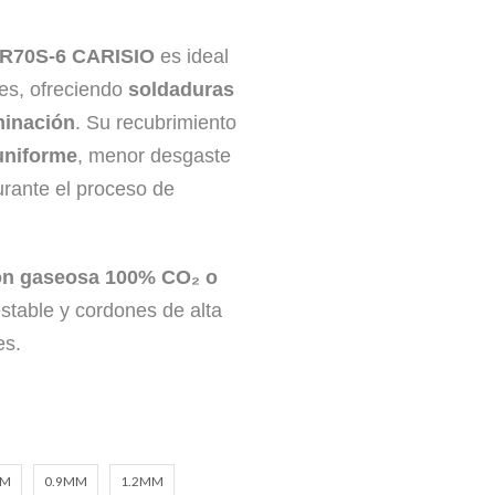
ER70S-6 CARISIO
es ideal
les, ofreciendo
soldaduras
minación
. Su recubrimiento
uniforme
, menor desgaste
rante el proceso de
ón gaseosa 100% CO₂ o
stable y cordones de alta
es.
MM
0.9MM
1.2MM