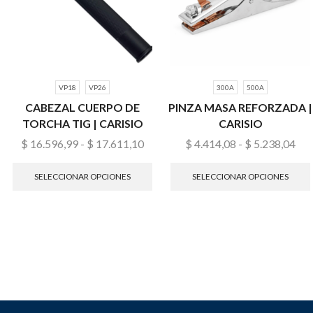
VP18
VP26
300A
500A
CABEZAL CUERPO DE
PINZA MASA REFORZADA |
TORCHA TIG | CARISIO
CARISIO
$
16.596,99
-
$
17.611,10
$
4.414,08
-
$
5.238,04
SELECCIONAR OPCIONES
SELECCIONAR OPCIONES