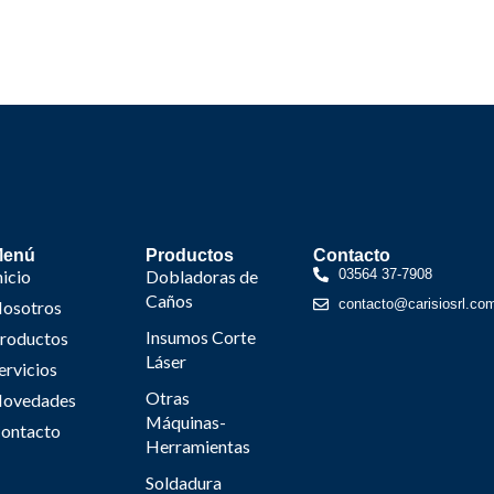
Menú
Productos
Contacto
nicio
Dobladoras de
03564 37-7908
Caños
contacto@carisiosrl.co
osotros
Insumos Corte
roductos
Láser
ervicios
Otras
ovedades
Máquinas-
ontacto
Herramientas
Soldadura