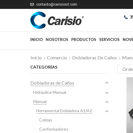
contacto@carisiosrl.com
3
INICIO
NOSOTROS
PRODUCTOS
SERVICIOS
NOV
Inicio
Comercio
Dobladoras De Caños
Manu
CATEGORÍAS
Dobladoras de Caños
Hidráulica-Manual
Manual
Herramental Dobladora A1/A2
Colizas
Conformadores