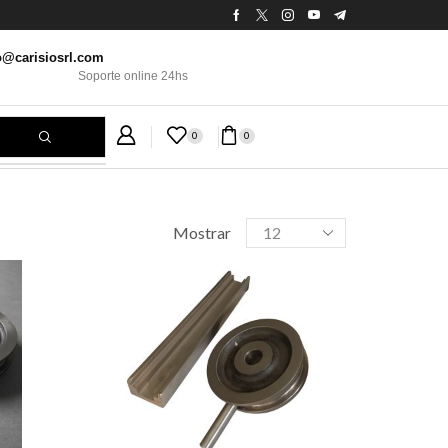
o@carisiosrl.com
Soporte online 24hs
0
0
Mostrar