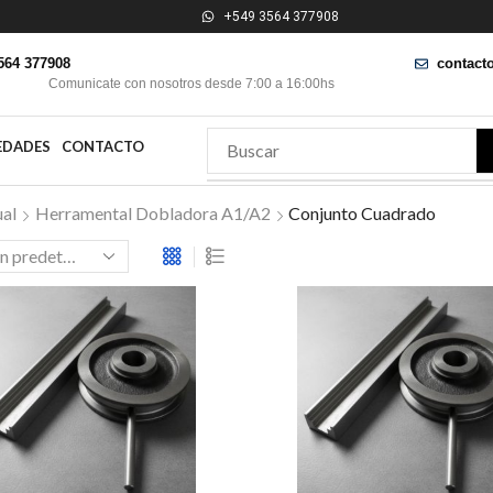
+549 3564 377908
564 377908
contact
Comunicate con nosotros desde 7:00 a 16:00hs
EDADES
CONTACTO
al
Herramental Dobladora A1/A2
Conjunto Cuadrado