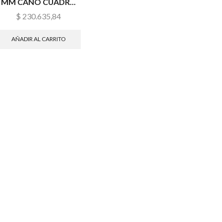
MM CAÑO CUADR...
$
230.635,84
AÑADIR AL CARRITO