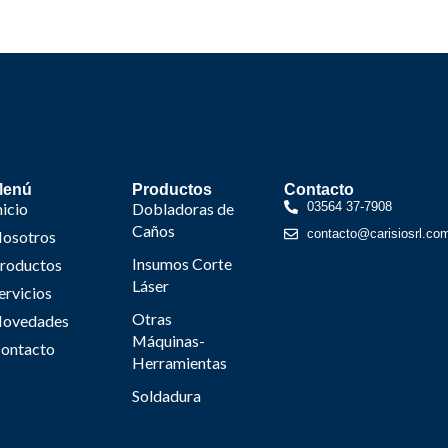
Menú
Productos
Contacto
nicio
Dobladoras de
03564 37-7908
Caños
contacto@carisiosrl.co
osotros
Insumos Corte
roductos
Láser
ervicios
Otras
ovedades
Máquinas-
ontacto
Herramientas
Soldadura