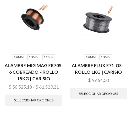
0.8MM
0.9MM
1.2MM
0.8MM
0.9MM
ALAMBRE MIG MAG ER70S-
ALAMBRE FLUX E71-GS –
6 COBREADO – ROLLO
ROLLO 1KG | CARISIO
15KG | CARISIO
$
9.654,00
$
56.525,18
-
$
61.529,21
SELECCIONAR OPCIONES
SELECCIONAR OPCIONES