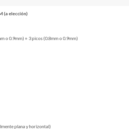
(a elección)
.8mm o 0.9mm) + 3 picos (0.8mm o 0.9mm)
lmente plana y horizontal)