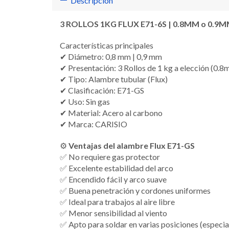
Descripción
3 ROLLOS 1KG FLUX E71-6S | 0.8MM o 0.9MM 
Características principales
✔ Diámetro: 0,8 mm | 0,9 mm
✔ Presentación: 3 Rollos de 1 kg a elección (0
✔ Tipo: Alambre tubular (Flux)
✔ Clasificación: E71-GS
✔ Uso: Sin gas
✔ Material: Acero al carbono
✔ Marca: CARISIO
⚙️
Ventajas del alambre Flux E71-GS
✅ No requiere gas protector
✅ Excelente estabilidad del arco
✅ Encendido fácil y arco suave
✅ Buena penetración y cordones uniformes
✅ Ideal para trabajos al aire libre
✅ Menor sensibilidad al viento
✅ Apto para soldar en varias posiciones (especia