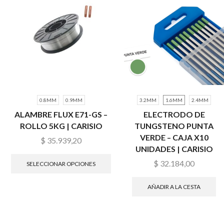
0.8MM
0.9MM
3.2MM
1.6MM
2.4MM
ALAMBRE FLUX E71-GS –
ELECTRODO DE
ROLLO 5KG | CARISIO
TUNGSTENO PUNTA
VERDE – CAJA X10
$
35.939,20
UNIDADES | CARISIO
$
32.184,00
SELECCIONAR OPCIONES
AÑADIR A LA CESTA