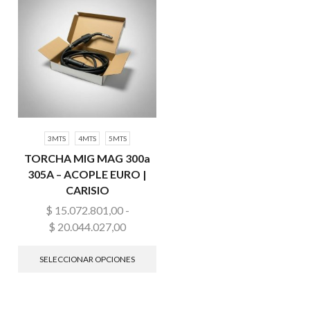
3MTS
4MTS
5MTS
TORCHA MIG MAG 300a
305A – ACOPLE EURO |
CARISIO
$
15.072.801,00
-
$
20.044.027,00
SELECCIONAR OPCIONES