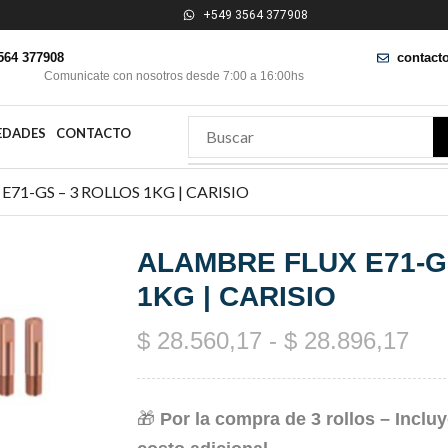
+549 3564 377908
564 377908
contact
Comunicate con nosotros desde 7:00 a 16:00hs
EDADES
CONTACTO
71-GS – 3 ROLLOS 1KG | CARISIO
ALAMBRE FLUX E71-G
1KG | CARISIO
$
28.560,17
-
$
28.896,17
🎁
Por la compra de 3 rollos – Inclu