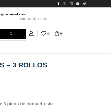
o@carisiosrl.com
Soporte online 24hs
0
0
S – 3 ROLLOS
ye 3 picos de contacto sin