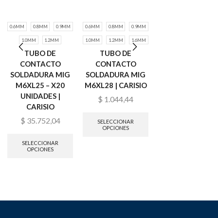
0.6MM
0.8MM
0.9MM
0.6MM
0.8MM
0.9MM
0.6MM
0.8MM
0.9
1.0MM
1.2MM
1.0MM
1.2MM
1.6MM
1.0MM
1.2MM
1.6
TUBO DE
TUBO DE
TUBO DE
CONTACTO
CONTACTO
CONTACTO
SOLDADURA MIG
SOLDADURA MIG
SOLDADURA MI
M6XL25 – X20
M6XL28 | CARISIO
M8XL30 | CARIS
UNIDADES |
$
1.044,44
$
1.800,42
CARISIO
$
35.752,04
SELECCIONAR
SELECCIONAR
OPCIONES
OPCIONES
SELECCIONAR
OPCIONES