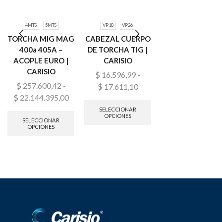
4MTS
5MTS
VP18
VP26
300A
500A
TORCHA MIG MAG
CABEZAL CUERPO
PINZA PORTA
400a 405A –
DE TORCHA TIG |
ELECTRODO
ACOPLE EURO |
CARISIO
REFORZADA |
CARISIO
CARISIO
$
16.596,99
-
$
257.600,42
-
$
855.478,00
$
17.611,10
$
22.144.395,00
SELECCIONAR
SELECCIONAR
OPCIONES
OPCIONES
SELECCIONAR
OPCIONES