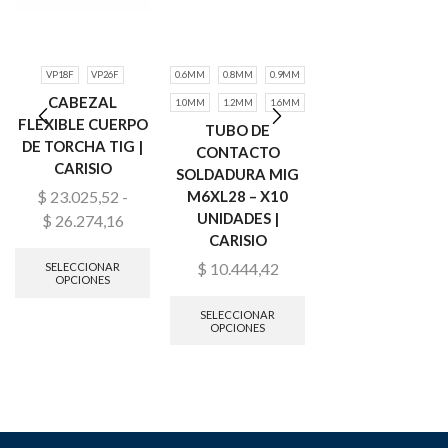
VP18F
VP26F
0.6MM
0.8MM
0.9MM
0.6MM
0.8MM
0.9
CABEZAL
1.0MM
1.2MM
1.6MM
1.0MM
1.2MM
1.6
FLEXIBLE CUERPO
TUBO DE
TUBO DE
DE TORCHA TIG |
CONTACTO
CONTACTO
CARISIO
SOLDADURA MIG
SOLDADURA MI
M6XL28 – X10
M8XL30 | CARIS
$
23.025,52
-
UNIDADES |
$
26.274,16
$
1.800,42
CARISIO
$
10.444,42
SELECCIONAR
SELECCIONAR
OPCIONES
OPCIONES
SELECCIONAR
OPCIONES