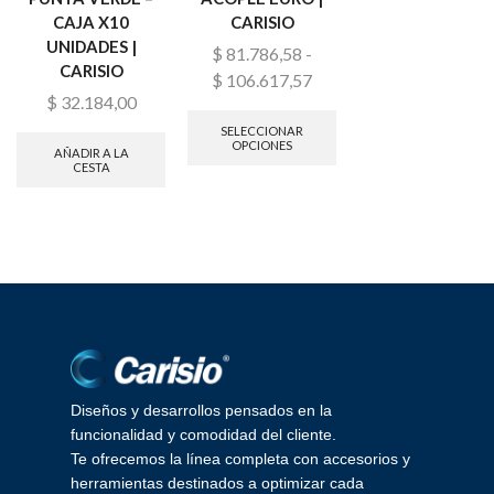
CAJA X10
CARISIO
CARISIO
UNIDADES |
$
81.786,58
-
$
855.478,00
CARISIO
$
106.617,57
$
32.184,00
SELECCIONAR
OPCIONES
SELECCIONAR
OPCIONES
AÑADIR A LA
CESTA
Diseños y desarrollos pensados en la
funcionalidad y comodidad del cliente.
Te ofrecemos la línea completa con accesorios y
herramientas destinados a optimizar cada