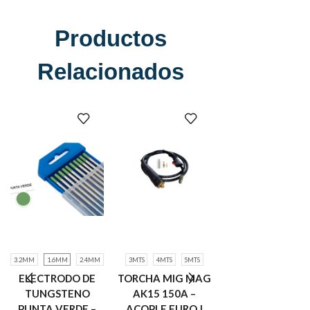
Productos
Relacionados
3.2MM
1.6MM
2.4MM
3MTS
4MTS
5MTS
300A
500A
ELECTRODO DE
TORCHA MIG MAG
PINZA PORTA
TUNGSTENO
AK15 150A –
ELECTRODO
PUNTA VERDE –
ACOPLE EURO |
REFORZADA |