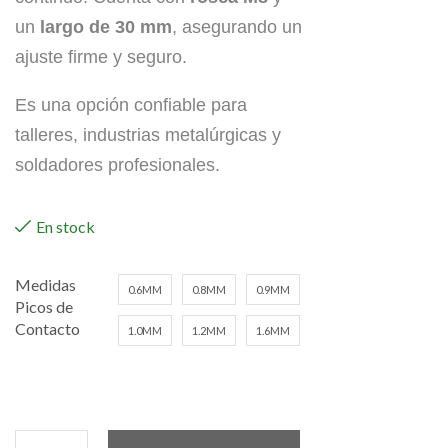
un
largo de 30 mm
, asegurando un
ajuste firme y seguro.
Es una opción confiable para
talleres, industrias metalúrgicas y
soldadores profesionales.
En stock
Medidas
0.6MM
0.8MM
0.9MM
Picos de
Contacto
1.0MM
1.2MM
1.6MM