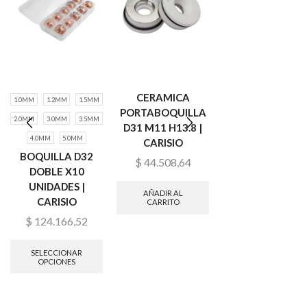
CERAMICA
MASCARA CASC
1.0MM
1.2MM
1.5MM
PORTABOQUILLA
SOLDADURA
2.0MM
3.0MM
3.5MM
D31 M11 H13.8 |
LASER 0D8+ |
4.0MM
5.0MM
CARISIO
CARISIO
BOQUILLA D32
$
44.508,64
$
295.228,00
DOBLE X10
UNIDADES |
AÑADIR AL
AÑADIR AL
CARISIO
CARRITO
CARRITO
$
124.166,52
SELECCIONAR
OPCIONES