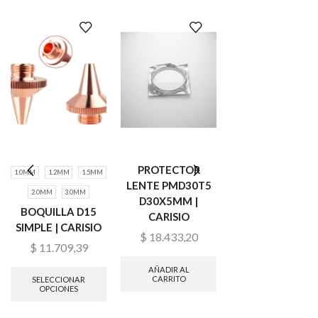
PROTECTOR
1.0MM
1.2MM
1.5MM
1.0MM
1.2MM
1.5
LENTE PMD30T5
2.0MM
3.0MM
2.0MM
3.0MM
3.5
D30X5MM |
BOQUILLA D15
4.0MM
5.0MM
CARISIO
SIMPLE | CARISIO
BOQUILLA D28
$
18.433,20
DOBLE X10
$
11.709,39
UNIDADES |
AÑADIR AL
CARISIO
CARRITO
SELECCIONAR
OPCIONES
$
115.979,95