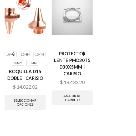
PROTECTOR
CERAMICA
1.0MM
1.2MM
1.5MM
LENTE PMD30T5
PORTABOQUILL
2.0MM
3.0MM
D30X5MM |
D41 M11 H34 |
BOQUILLA D15
CARISIO
CARISIO
DOBLE | CARISIO
$
18.433,20
$
66.267,47
$
14.822,02
AÑADIR AL
AÑADIR AL
CARRITO
CARRITO
SELECCIONAR
OPCIONES