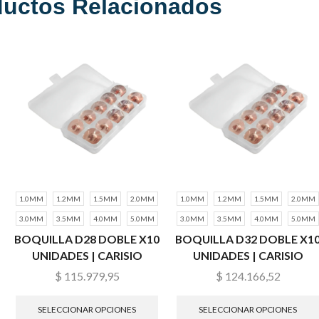
ductos Relacionados
1.0MM
1.2MM
1.5MM
2.0MM
1.0MM
1.2MM
1.5MM
2.0MM
3.0MM
3.5MM
4.0MM
5.0MM
3.0MM
3.5MM
4.0MM
5.0MM
BOQUILLA D28 DOBLE X10
BOQUILLA D32 DOBLE X1
UNIDADES | CARISIO
UNIDADES | CARISIO
$
115.979,95
$
124.166,52
SELECCIONAR OPCIONES
SELECCIONAR OPCIONES