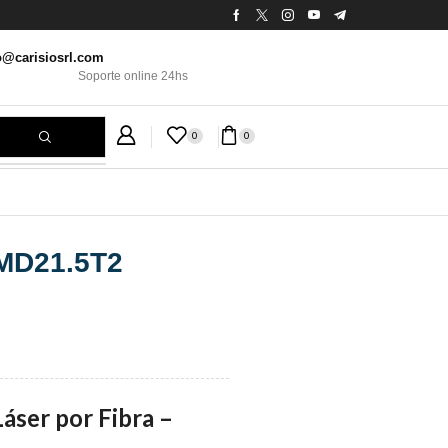
o@carisiosrl.com
Soporte online 24hs
0
0
MD21.5T2
áser por Fibra –