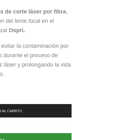
s de corte láser por fibra
,
 del lente focal en el
ezal
Ospri.
evitar la contaminación por
s durante el proceso de
z láser y prolongando la vida
s.
 AL CARRITO
RA