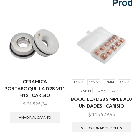
Pro
CERAMICA
1.0MM
1.2MM
1.5MM
2.0MM
PORTABOQUILLA D28 M11
3.0MM
4.0MM
5.0MM
H12 | CARISIO
BOQUILLA D28 SIMPLE X10
$
31.525,34
UNIDADES | CARISIO
$
115.979,95
AÑADIR AL CARRITO
SELECCIONAR OPCIONES