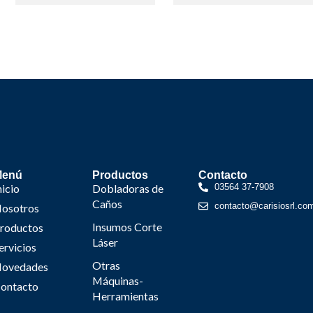
Menú
Productos
Contacto
nicio
Dobladoras de
03564 37-7908
Caños
contacto@carisiosrl.co
osotros
Insumos Corte
roductos
Láser
ervicios
Otras
ovedades
Máquinas-
ontacto
Herramientas