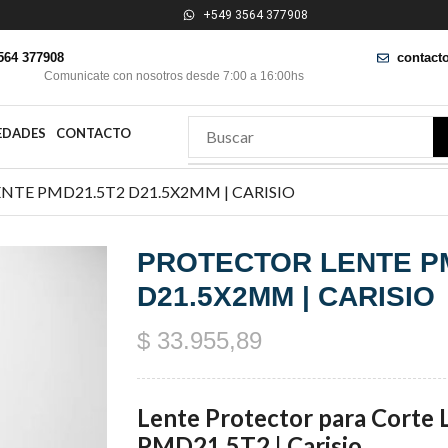
+549 3564 377908
564 377908
contact
Comunicate con nosotros desde 7:00 a 16:00hs
EDADES
CONTACTO
NTE PMD21.5T2 D21.5X2MM | CARISIO
PROTECTOR LENTE P
D21.5X2MM | CARISIO
$
33.955,89
Lente Protector para Corte L
PMD21.5T2 | Carisio