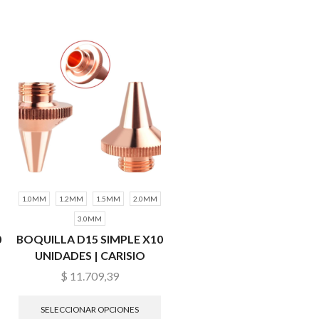
1.0MM
1.2MM
1.5MM
2.0MM
3.0MM
0
BOQUILLA D15 SIMPLE X10
UNIDADES | CARISIO
$
11.709,39
SELECCIONAR OPCIONES