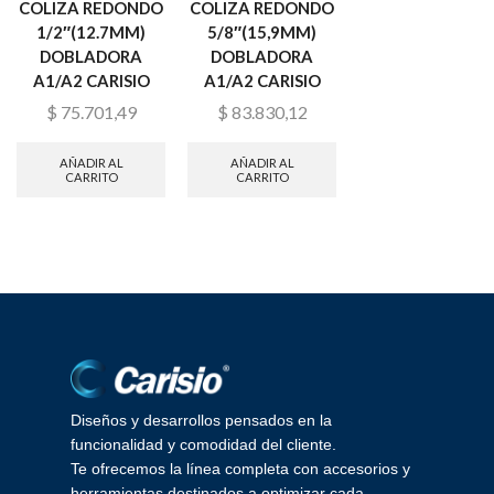
COLIZA REDONDO
COLIZA REDONDO
COLIZA REDON
1/2″(12.7MM)
5/8″(15,9MM)
3/4″(19,1MM)
DOBLADORA
DOBLADORA
DOBLADORA
A1/A2 CARISIO
A1/A2 CARISIO
A1/A2 CARISIO
$
75.701,49
$
83.830,12
$
97.603,53
AÑADIR AL
AÑADIR AL
AÑADIR AL
CARRITO
CARRITO
CARRITO
Diseños y desarrollos pensados en la
funcionalidad y comodidad del cliente.
Te ofrecemos la línea completa con accesorios y
herramientas destinados a optimizar cada