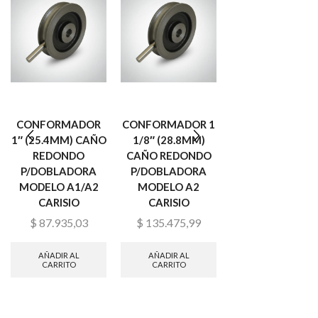
CONFORMADOR
CONFORMADOR 1
CONFORMADOR 
1″ (25.4MM) CAÑO
1/8″ (28.8MM)
1/2″ (38.01MM)
REDONDO
CAÑO REDONDO
CAÑO REDOND
P/DOBLADORA
P/DOBLADORA
P/DOBLADORA
MODELO A1/A2
MODELO A2
MODELO A2
CARISIO
CARISIO
CARISIO
$
87.935,03
$
135.475,99
$
156.374,32
AÑADIR AL
AÑADIR AL
AÑADIR AL
CARRITO
CARRITO
CARRITO