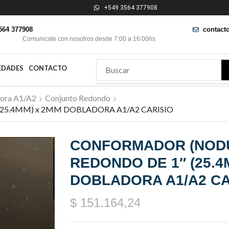
+549 3564 377908
564 377908
contact
Comunicate con nosotros desde 7:00 a 16:00hs
EDADES
CONTACTO
ora A1/A2
Conjunto Redondo
25.4MM) x 2MM DOBLADORA A1/A2 CARISIO
CONFORMADOR (NODU
REDONDO DE 1″ (25.4
DOBLADORA A1/A2 CA
$
151.164,24