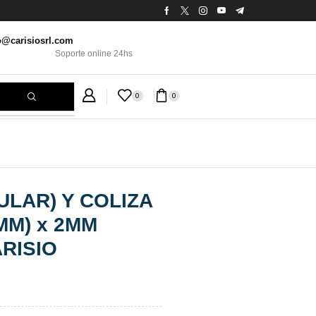
o@carisiosrl.com
Soporte online 24hs
0
0
LAR) Y COLIZA
MM) x 2MM
RISIO