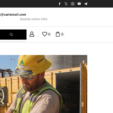
o@carisiosrl.com
Soporte online 24hs
0
0