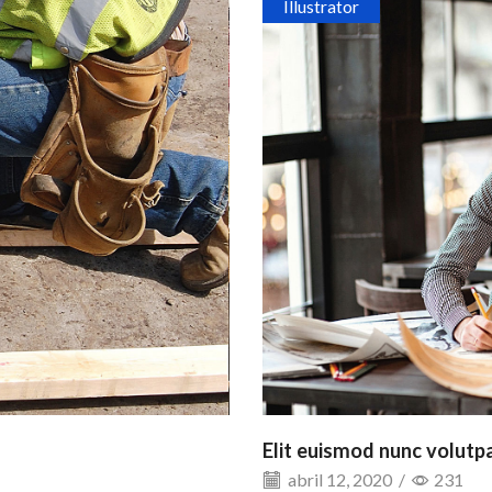
Illustrator
Elit euismod nunc volutp
abril 12, 2020
/
231