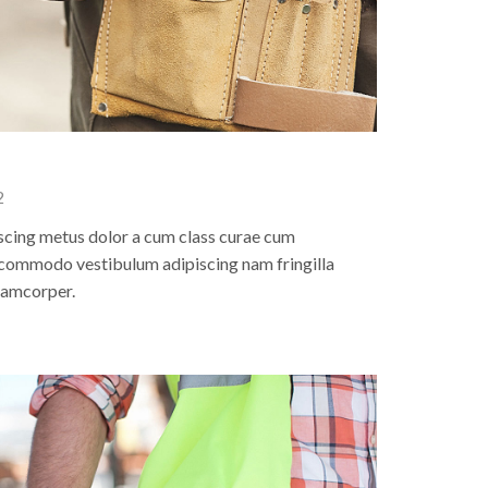
2
scing metus dolor a cum class curae cum
s commodo vestibulum adipiscing nam fringilla
llamcorper.