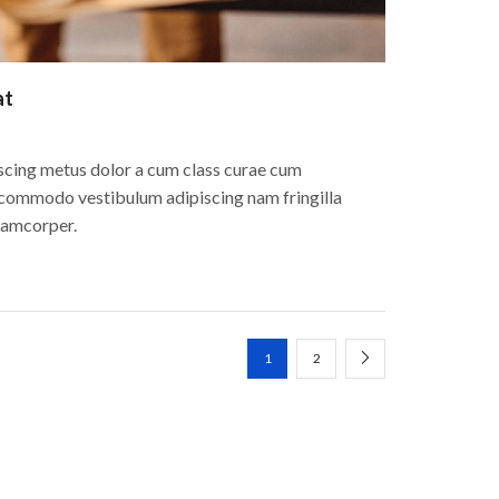
at
scing metus dolor a cum class curae cum
s commodo vestibulum adipiscing nam fringilla
llamcorper.
1
2