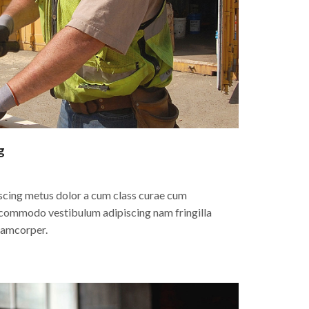
g
scing metus dolor a cum class curae cum
s commodo vestibulum adipiscing nam fringilla
llamcorper.