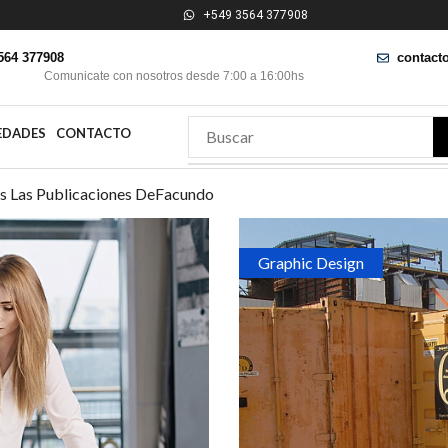
+549 3564 377908
564 377908
contact
Comunicate con nosotros desde 7:00 a 16:00hs
EDADES
CONTACTO
s Las Publicaciones DeFacundo
Graphic Design