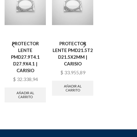
PROTECTOR
PROTECTOR
CERAMICA
LENTE
LENTE PMD21.5T2
PORTABOQUILL
PMD27.9T4.1
D21.5X2MM |
D41 M11 H34 |
D27.9X4.1 |
CARISIO
CARISIO
CARISIO
$
33.955,89
$
66.267,47
$
32.338,94
AÑADIR AL
AÑADIR AL
CARRITO
CARRITO
AÑADIR AL
CARRITO