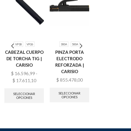
VP18
VP26
300A
500A
0.6MM
0.8MM
0.9
CABEZAL CUERPO
PINZA PORTA
1.0MM
1.2MM
DE TORCHA TIG |
ELECTRODO
TUBO DE
CARISIO
REFORZADA |
CONTACTO
CARISIO
SOLDADURA MI
$
16.596,99
-
M6XL25 – X10
$
855.478,00
$
17.611,10
UNIDADES |
CARISIO
SELECCIONAR
SELECCIONAR
OPCIONES
OPCIONES
$
7.150,41
SELECCIONAR
OPCIONES