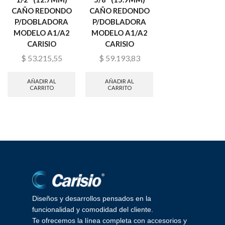
CAÑO REDONDO
CAÑO REDONDO
CAÑO REDOND
P/DOBLADORA
P/DOBLADORA
P/DOBLADORA
MODELO A1/A2
MODELO A1/A2
MODELO A2
CARISIO
CARISIO
CARISIO
$
53.215,55
$
59.193,83
$
156.374,32
AÑADIR AL
AÑADIR AL
AÑADIR AL
CARRITO
CARRITO
CARRITO
Diseños y desarrollos pensados en la
funcionalidad y comodidad del cliente.
Te ofrecemos la línea completa con accesorios y