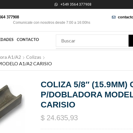
+549 3564 377908
564 377908
contact
Comunicate con nosotros desde 7:00 a 16:00hs
EDADES
CONTACTO
ora A1/A2
Colizas
ODELO A1/A2 CARISIO
COLIZA 5/8″ (15.9MM
P/DOBLADORA MODEL
CARISIO
$
24.635,93