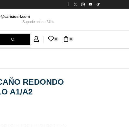
o@carisiosrl.com
Soporte online 24hs
0
0
) CAÑO REDONDO
O A1/A2