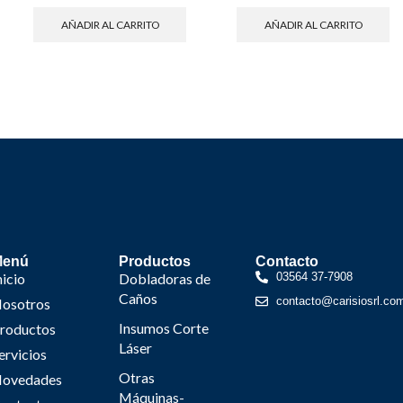
AÑADIR AL CARRITO
AÑADIR AL CARRITO
Menú
Productos
Contacto
nicio
Dobladoras de
03564 37-7908
Caños
contacto@carisiosrl.co
osotros
Insumos Corte
roductos
Láser
ervicios
Otras
ovedades
Máquinas-