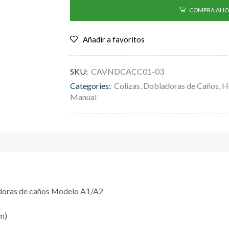
COMPRA AHO
Añadir a favoritos
SKU:
CAVNDCACC01-03
Categories:
Colizas
,
Dobladoras de Caños
,
H
Manual
doras de caños Modelo A1/A2
m)