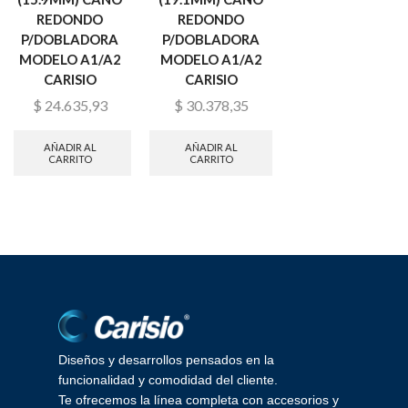
REDONDO
CAÑO REDONDO
1/2″(12.7MM)
P/DOBLADORA
P/DOBLADORA
DOBLADORA
MODELO A1/A2
MODELO A1/A2
A1/A2 CARISIO
CARISIO
CARISIO
$
75.701,49
$
30.378,35
$
53.215,55
AÑADIR AL
CARRITO
AÑADIR AL
AÑADIR AL
CARRITO
CARRITO
Diseños y desarrollos pensados en la
funcionalidad y comodidad del cliente.
Te ofrecemos la línea completa con accesorios y