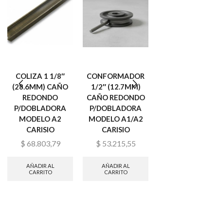
COLIZA 1 1/8″
CONFORMADOR
CONFORMADOR 
(28.6MM) CAÑO
1/2″ (12.7MM)
1/2″ (38.01MM)
REDONDO
CAÑO REDONDO
CAÑO REDOND
P/DOBLADORA
P/DOBLADORA
P/DOBLADORA
MODELO A2
MODELO A1/A2
MODELO A2
CARISIO
CARISIO
CARISIO
$
68.803,79
$
53.215,55
$
156.374,32
AÑADIR AL
AÑADIR AL
AÑADIR AL
CARRITO
CARRITO
CARRITO