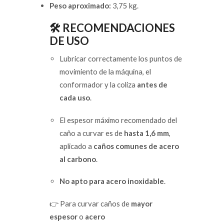
Peso aproximado:
3,75 kg.
🛠️ RECOMENDACIONES
DE USO
Lubricar correctamente los puntos de
movimiento de la máquina, el
conformador y la coliza
antes de
cada uso
.
El espesor máximo recomendado del
caño a curvar es de
hasta 1,6 mm
,
aplicado a
caños comunes de acero
al carbono
.
No apto para acero inoxidable
.
👉 Para curvar caños de
mayor
espesor
o
acero