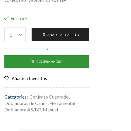
CARISIO MODELO A5-BR
En stock
AÑADIR AL CARRITO
O
COMPRA AHORA
Añadir a favoritos
Categories:
Conjunto Cuadrado
,
Dobladoras de Caños
,
Herramental
Dobladora A5/BR
,
Manual