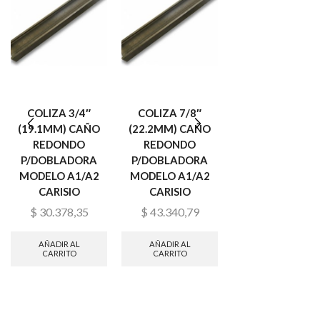
COLIZA 3/4″
COLIZA 7/8″
CONFORMADOR
(19.1MM) CAÑO
(22.2MM) CAÑO
COLIZA REDON
REDONDO
REDONDO
7/8″(22,2MM)
P/DOBLADORA
P/DOBLADORA
DOBLADORA
MODELO A1/A2
MODELO A1/A2
A1/A2 CARISIO
CARISIO
CARISIO
$
123.089,78
$
30.378,35
$
43.340,79
AÑADIR AL
CARRITO
AÑADIR AL
AÑADIR AL
CARRITO
CARRITO