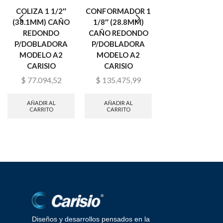
COLIZA 1 1/2″
CONFORMADOR 1
CONFORMADOR
(38.1MM) CAÑO
1/8″ (28.8MM)
COLIZA REDON
REDONDO
CAÑO REDONDO
3/8″(9,6MM)
P/DOBLADORA
P/DOBLADORA
DOBLADORA
MODELO A2
MODELO A2
A1/A2 CARISIO
CARISIO
CARISIO
$
75.701,49
$
77.094,52
$
135.475,99
AÑADIR AL
CARRITO
AÑADIR AL
AÑADIR AL
CARRITO
CARRITO
Diseños y desarrollos pensados en la