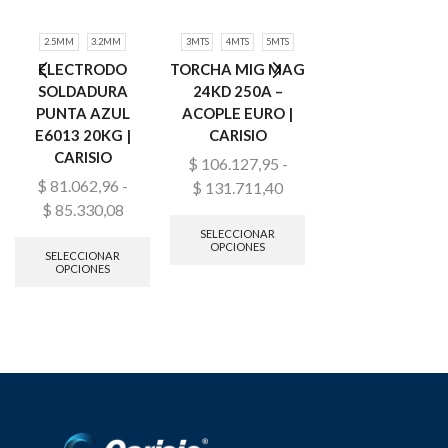
2.5MM
3.2MM
3MTS
4MTS
5MTS
4MTS
5MTS
ELECTRODO
TORCHA MIG MAG
TORCHA MIG M
SOLDADURA
24KD 250A –
400a 405A –
PUNTA AZUL
ACOPLE EURO |
ACOPLE EURO |
E6013 20KG |
CARISIO
CARISIO
CARISIO
$
106.127,95
-
$
257.600,42
-
$
81.062,96
-
$
131.711,40
$
22.144.395,0
$
85.330,08
SELECCIONAR
SELECCIONAR
OPCIONES
OPCIONES
SELECCIONAR
OPCIONES