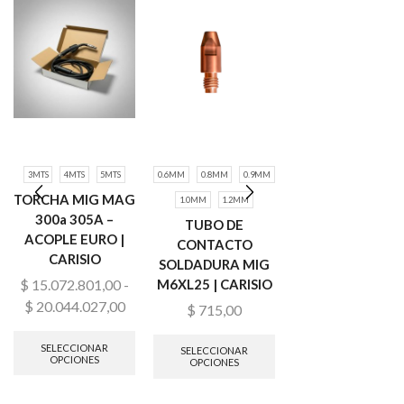
3MTS
4MTS
5MTS
0.6MM
0.8MM
0.9MM
0.6MM
0.8MM
0.9
TORCHA MIG MAG
1.0MM
1.2MM
1.0MM
1.2MM
300a 305A –
TUBO DE
TUBO DE
ACOPLE EURO |
CONTACTO
CONTACTO
CARISIO
SOLDADURA MIG
SOLDADURA MI
M6XL25 | CARISIO
M6XL25 – X20
$
15.072.801,00
-
UNIDADES |
$
20.044.027,00
$
715,00
CARISIO
$
35.752,04
SELECCIONAR
SELECCIONAR
OPCIONES
OPCIONES
SELECCIONAR
OPCIONES