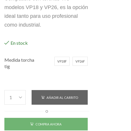
modelos VP18 y VP26, es la opción
ideal tanto para uso profesional
como industrial.
En stock
Medida torcha
VP18F
VP26F
tig
AÑADIR AL CARRITO
O
COMPRA AHORA