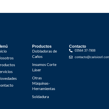
Menú
Productos
Contacto
nicio
Dobladoras de
03564 37-7908
Caños
contacto@carisiosrl.co
osotros
Insumos Corte
roductos
Láser
ervicios
Otras
ovedades
Máquinas-
ontacto
Herramientas
Soldadura