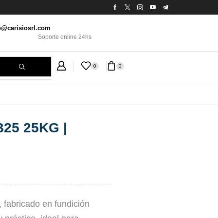
o@carisiosrl.com
Soporte online 24hs
0
0
25 25KG |
fabricado en fundición