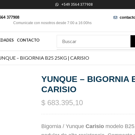
+549 3564 377908
564 377908
contact
Comunicate con nosotros desde 7:00 a 16:00hs
EDADES
CONTACTO
UNQUE – BIGORNIA B25 25KG | CARISIO
YUNQUE – BIGORNIA B
CARISIO
$
683.395,10
Bigornia / Yunque
Carisio
modelo B25, 