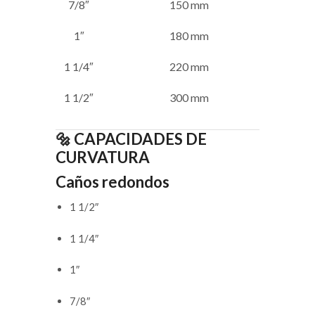
7/8″
150 mm
1″
180 mm
1 1/4″
220 mm
1 1/2″
300 mm
🔩 CAPACIDADES DE
CURVATURA
Caños redondos
1 1/2″
1 1/4″
1″
7/8″