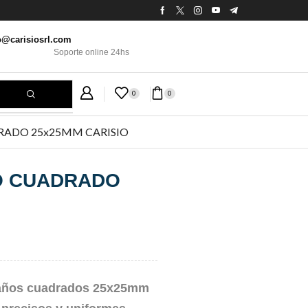
o@carisiosrl.com
Soporte online 24hs
0
0
ADO 25x25MM CARISIO
O CUADRADO
caños cuadrados 25x25mm