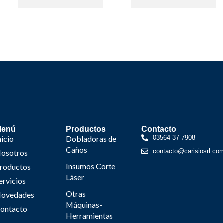
Menú
Productos
Contacto
nicio
Dobladoras de
03564 37-7908
Caños
contacto@carisiosrl.co
osotros
Insumos Corte
roductos
Láser
ervicios
Otras
ovedades
Máquinas-
ontacto
Herramientas