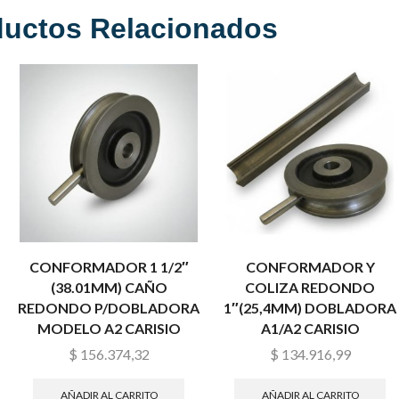
ductos Relacionados
CONFORMADOR 1 1/2″
CONFORMADOR Y
(38.01MM) CAÑO
COLIZA REDONDO
REDONDO P/DOBLADORA
1″(25,4MM) DOBLADORA
MODELO A2 CARISIO
A1/A2 CARISIO
$
156.374,32
$
134.916,99
AÑADIR AL CARRITO
AÑADIR AL CARRITO