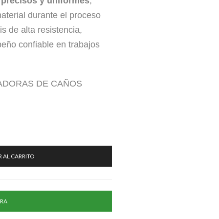
precisos y uniformes
,
aterial durante el proceso
s de alta resistencia,
peño confiable en trabajos
ADORAS DE CAÑOS
 AL CARRITO
RA