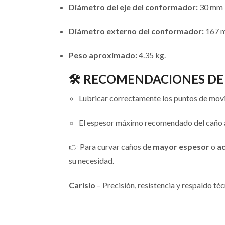
Diámetro del eje del conformador:
30 mm
Diámetro externo del conformador:
167 
Peso aproximado:
4.35 kg.
🛠️ RECOMENDACIONES DE
Lubricar correctamente los puntos de movi
El espesor máximo recomendado del caño a
👉 Para curvar caños de
mayor espesor
o
ac
su necesidad.
Carisio
– Precisión, resistencia y respaldo t