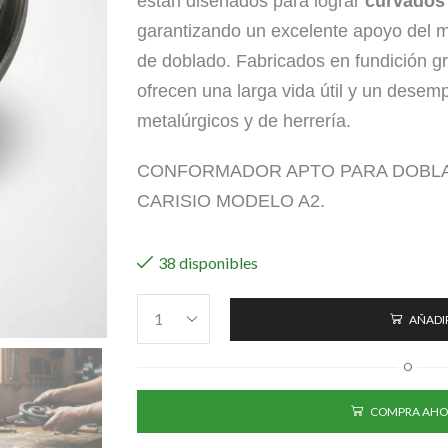
están diseñados para lograr
curvados 
garantizando un excelente apoyo del m
de doblado. Fabricados en fundición gri
ofrecen una larga vida útil y un desem
metalúrgicos y de herrería.
CONFORMADOR APTO PARA DOBL
CARISIO MODELO A2.
38 disponibles
AÑADIR
O
COMPRA AHO