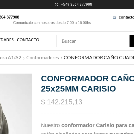
+549 3564 377908
564 377908
contact
Comunicate con nosotros desde 7:00 a 16:00hs
EDADES
CONTACTO
ora A1/A2
Conformadores
CONFORMADOR CAÑO CUADR
CONFORMADOR CAÑ
25x25MM CARISIO
$
142.215,13
Nuestro
conformador Carisio para 