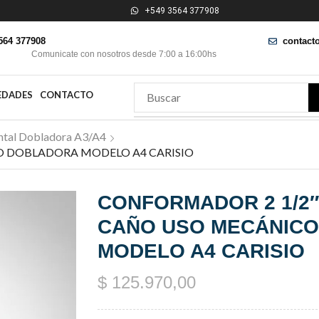
+549 3564 377908
564 377908
contact
Comunicate con nosotros desde 7:00 a 16:00hs
EDADES
CONTACTO
tal Dobladora A3/A4
O DOBLADORA MODELO A4 CARISIO
CONFORMADOR 2 1/2″ 
CAÑO USO MECÁNIC
MODELO A4 CARISIO
$
125.970,00