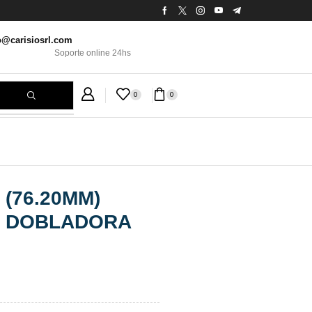
o@carisiosrl.com
Soporte online 24hs
0
0
(76.20MM)
O DOBLADORA