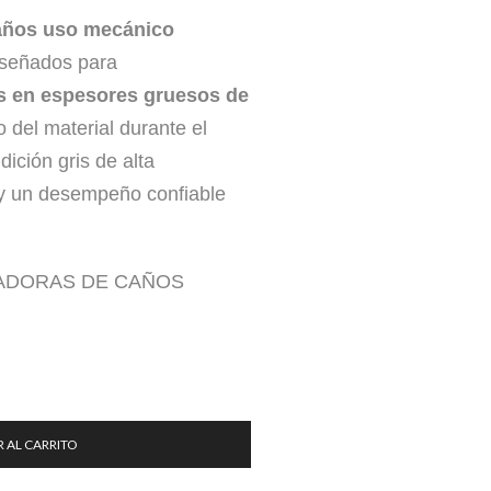
caños uso mecánico
iseñados para
s en espesores gruesos de
 del material durante el
ición gris de alta
l y un desempeño confiable
ADORAS DE CAÑOS
 AL CARRITO