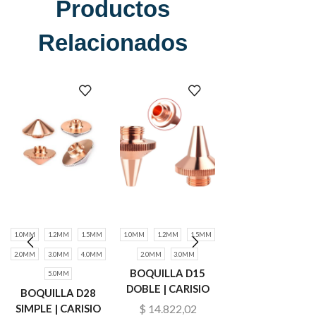
Productos
Relacionados
1.0MM
1.2MM
1.5MM
1.0MM
1.2MM
1.5MM
1.0MM
1.2MM
1.5
2.0MM
3.0MM
4.0MM
2.0MM
3.0MM
2.0MM
3.0MM
3.5
BOQUILLA D15
5.0MM
4.0MM
5.0MM
DOBLE | CARISIO
BOQUILLA D28
BOQUILLA D28
SIMPLE | CARISIO
DOBLE X10
$
14.822,02