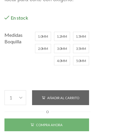
En stock
Medidas
1.0MM
1.2MM
1.5MM
Boquilla
2.0MM
3.0MM
3.5MM
4.0MM
5.0MM
AÑADIR AL CARRITO
O
COMPRA AHORA